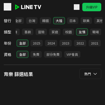
升級VIP
LINE TV - 育樂
發行
全部
台灣
韓國
大陸
日本
歐美
其他
類型
日常
教育
喜劇
冒險
家庭
校園
友情
職場
年份
全部
2025
2024
2023
2022
2021
資格
全部
免費
部分免費
VIP會員
育樂
篩選結果
熱門