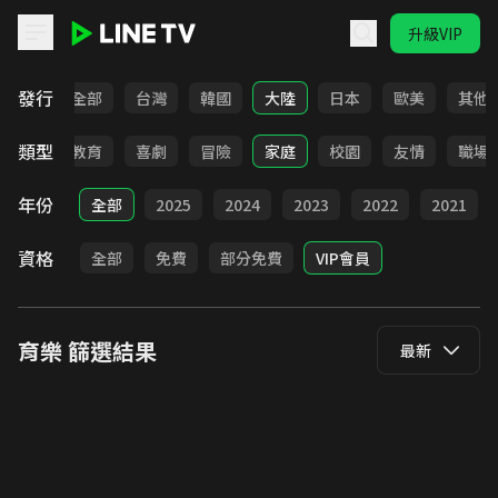
升級VIP
LINE TV - 育樂
發行
全部
台灣
韓國
大陸
日本
歐美
其他
類型
日常
教育
喜劇
冒險
家庭
校園
友情
職場
年份
全部
2025
2024
2023
2022
2021
資格
全部
免費
部分免費
VIP會員
育樂
篩選結果
最新