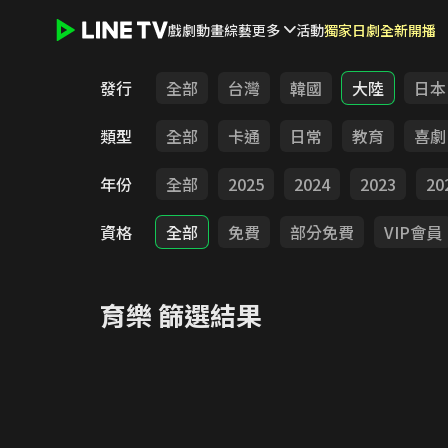
戲劇
動畫
綜藝
更多
活動
獨家日劇全新開播
LINE TV - 育樂
發行
全部
台灣
韓國
大陸
日本
類型
全部
卡通
日常
教育
喜劇
年份
全部
2025
2024
2023
20
資格
全部
免費
部分免費
VIP會員
育樂
篩選結果