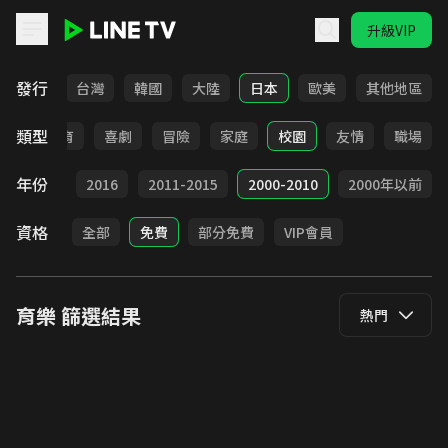
升級VIP
LINE TV - 育樂
發行
全部
台灣
韓國
大陸
日本
歐美
其他地區
類型
日常
教育
喜劇
冒險
家庭
校園
友情
職場
年份
2017
2016
2011-2015
2000-2010
2000年以前
資格
全部
免費
部分免費
VIP會員
育樂
篩選結果
熱門