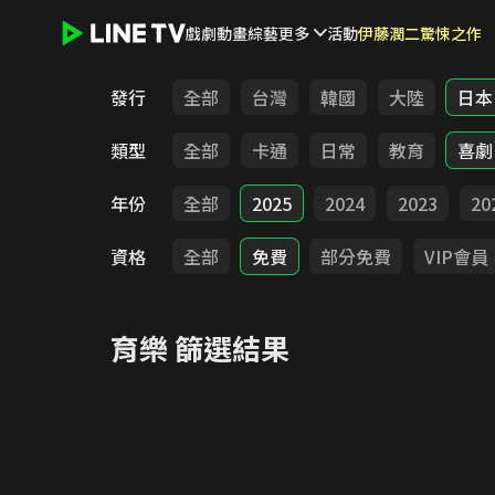
戲劇
動畫
綜藝
更多
活動
伊藤潤二驚悚之作
LINE TV - 育樂
發行
全部
台灣
韓國
大陸
日本
類型
全部
卡通
日常
教育
喜劇
年份
全部
2025
2024
2023
20
資格
全部
免費
部分免費
VIP會員
育樂
篩選結果