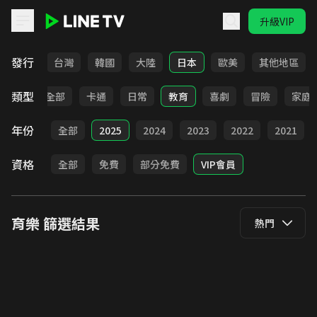
升級VIP
LINE TV - 育樂
發行
全部
台灣
韓國
大陸
日本
歐美
其他地區
類型
全部
卡通
日常
教育
喜劇
冒險
家庭
年份
全部
2025
2024
2023
2022
2021
資格
全部
免費
部分免費
VIP會員
育樂
篩選結果
熱門