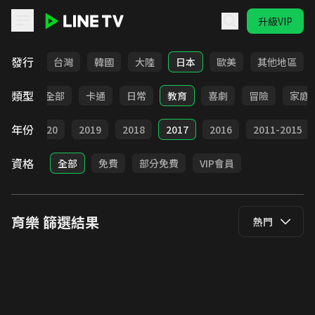
升級VIP
LINE TV - 育樂
發行
全部
台灣
韓國
大陸
日本
歐美
其他地區
類型
全部
卡通
日常
教育
喜劇
冒險
家庭
年份
021
2020
2019
2018
2017
2016
2011-2015
資格
全部
免費
部分免費
VIP會員
育樂
篩選結果
熱門