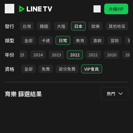
升級VIP
LINE TV - 育樂
發行
全部
台灣
韓國
大陸
日本
歐美
其他地區
類型
全部
卡通
日常
教育
喜劇
冒險
家
年份
全部
2025
2024
2023
2022
2021
2020
201
資格
全部
免費
部分免費
VIP會員
育樂
篩選結果
熱門