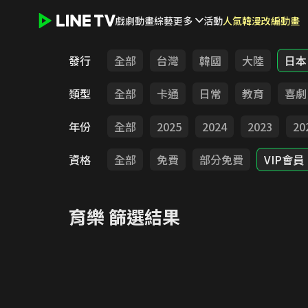
戲劇
動畫
綜藝
更多
活動
人氣韓漫改編動畫
LINE TV - 育樂
發行
全部
台灣
韓國
大陸
日本
類型
全部
卡通
日常
教育
喜劇
年份
全部
2025
2024
2023
20
資格
全部
免費
部分免費
VIP會員
育樂
篩選結果