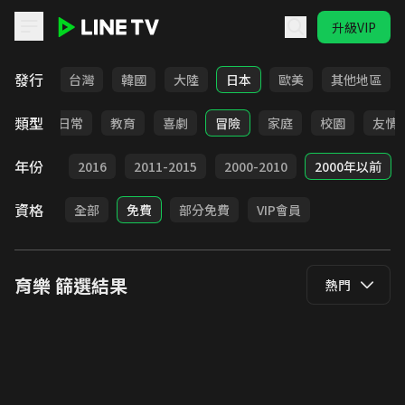
升級VIP
LINE TV - 育樂
發行
全部
台灣
韓國
大陸
日本
歐美
其他地區
類型
卡通
日常
教育
喜劇
冒險
家庭
校園
友情
年份
2017
2016
2011-2015
2000-2010
2000年以前
資格
全部
免費
部分免費
VIP會員
育樂
篩選結果
熱門