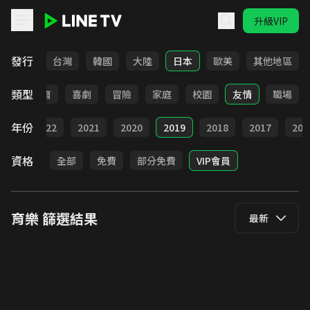
升級VIP
LINE TV - 育樂
發行
全部
台灣
韓國
大陸
日本
歐美
其他地區
類型
日常
教育
喜劇
冒險
家庭
校園
友情
職場
年份
023
2022
2021
2020
2019
2018
2017
201
資格
全部
免費
部分免費
VIP會員
育樂
篩選結果
最新