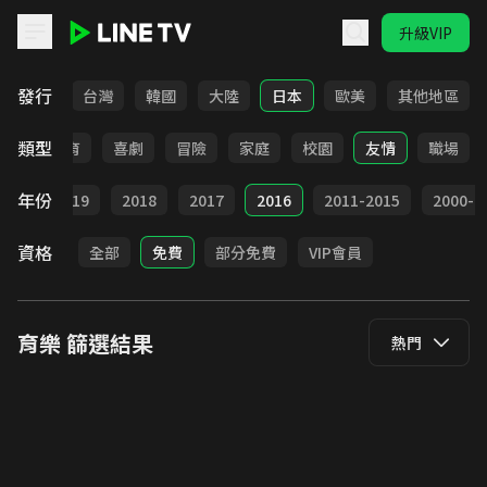
升級VIP
LINE TV - 育樂
發行
全部
台灣
韓國
大陸
日本
歐美
其他地區
類型
日常
教育
喜劇
冒險
家庭
校園
友情
職場
年份
020
2019
2018
2017
2016
2011-2015
2000-2
資格
全部
免費
部分免費
VIP會員
育樂
篩選結果
熱門