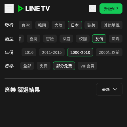
升級VIP
LINE TV - 育樂
發行
全部
台灣
韓國
大陸
日本
歐美
其他地區
類型
日常
教育
喜劇
冒險
家庭
校園
友情
職場
年份
2017
2016
2011-2015
2000-2010
2000年以前
資格
全部
免費
部分免費
VIP會員
育樂
篩選結果
最新