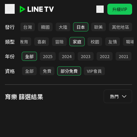
升級VIP
LINE TV - 育樂
發行
全部
台灣
韓國
大陸
日本
歐美
其他地區
類型
日常
教育
喜劇
冒險
家庭
校園
友情
職場
年份
全部
2025
2024
2023
2022
2021
資格
全部
免費
部分免費
VIP會員
育樂
篩選結果
熱門