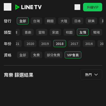
升級VIP
LINE TV - 育樂
發行
全部
台灣
韓國
大陸
日本
歐美
其
類型
日常
教育
喜劇
冒險
家庭
校園
友情
職場
年份
022
2021
2020
2019
2018
2017
2016
201
資格
全部
免費
部分免費
VIP會員
育樂
篩選結果
熱門