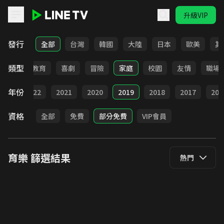
升級VIP
LINE TV - 育樂
發行
全部
台灣
韓國
大陸
日本
歐美
其
類型
日常
教育
喜劇
冒險
家庭
校園
友情
職場
年份
023
2022
2021
2020
2019
2018
2017
201
資格
全部
免費
部分免費
VIP會員
育樂
篩選結果
熱門