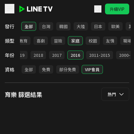
升級VIP
LINE TV - 育樂
發行
全部
台灣
韓國
大陸
日本
歐美
其
類型
日常
教育
喜劇
冒險
家庭
校園
友情
職場
年份
020
2019
2018
2017
2016
2011-2015
2000-2
資格
全部
免費
部分免費
VIP會員
育樂
篩選結果
熱門