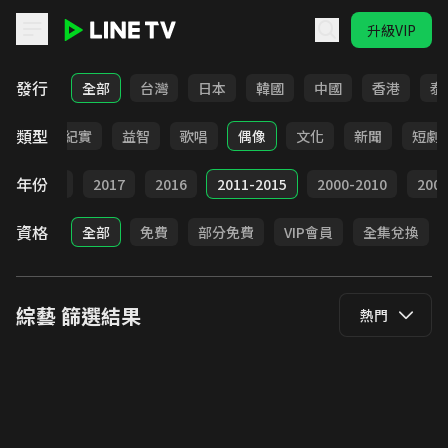
升級VIP
LINE TV - 綜藝
發行
全部
台灣
日本
韓國
中國
香港
泰
類型
談話
紀實
益智
歌唱
偶像
文化
新聞
短劇
年份
9
2018
2017
2016
2011-2015
2000-2010
20
資格
全部
免費
部分免費
VIP會員
全集兌換
綜藝
篩選結果
熱門