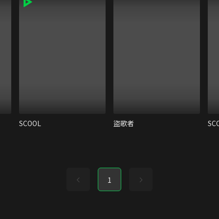
SCOOL
盜歌者
SC
1