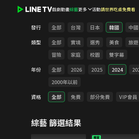
戲劇
動畫
綜藝
更多
活動
請世界吃桌免費看
LINE TV - 綜藝
發行
全部
台灣
日本
韓國
中國
類型
全部
實境
選秀
美食
旅遊
冒險
家庭
校園
雙字幕
年份
全部
2026
2025
2024
20
2000年以前
資格
全部
免費
部分免費
VIP會員
綜藝
篩選結果
獨家