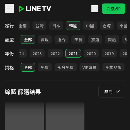
升級VIP
LINE TV - 綜藝
發行
全部
台灣
日本
韓國
中國
香港
泰國
類型
全部
實境
選秀
美食
旅遊
談話
紀
年份
025
2024
2023
2022
2021
2020
2019
201
資格
全部
免費
部分免費
VIP會員
全集兌換
綜藝
篩選結果
熱門