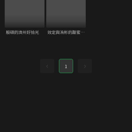
殷碩的濟州好拾光
效定與洧彬的甜蜜小屋
1