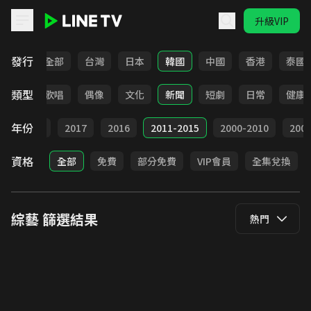
升級VIP
LINE TV - 綜藝
發行
全部
台灣
日本
韓國
中國
香港
泰國
類型
益智
歌唱
偶像
文化
新聞
短劇
日常
健康
年份
9
2018
2017
2016
2011-2015
2000-2010
20
資格
全部
免費
部分免費
VIP會員
全集兌換
綜藝
篩選結果
熱門