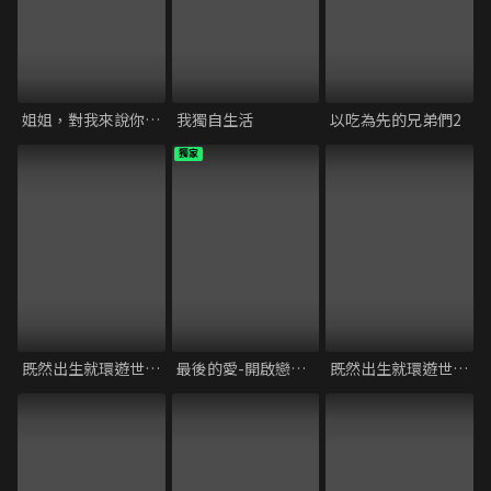
姐姐，對我來說你是女人啊
我獨自生活
以吃為先的兄弟們2
獨家
既然出生就環遊世界 S3
最後的愛-開啟戀愛下半場
既然出生就環遊世界 S4