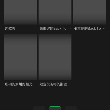
盜歌者
張東健的Back To the Books 第二季
張東健的Back To the Books 第一季
殷碩的濟州好拾光
效定與洧彬的甜蜜小屋