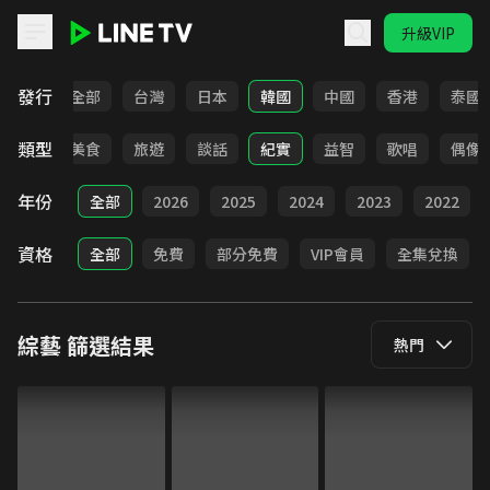
升級VIP
LINE TV - 綜藝
發行
全部
台灣
日本
韓國
中國
香港
泰國
類型
選秀
美食
旅遊
談話
紀實
益智
歌唱
偶像
年份
全部
2026
2025
2024
2023
2022
資格
全部
免費
部分免費
VIP會員
全集兌換
綜藝
篩選結果
熱門