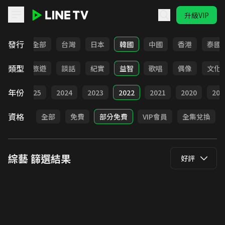
升級VIP
LINE TV - 綜藝
發行
全部
台灣
日本
韓國
中國
香港
泰國
類型
美食
旅遊
談話
紀實
益智
歌唱
偶像
文化
年份
026
2025
2024
2023
2022
2021
2020
201
資格
全部
免費
部分免費
VIP會員
全集兌換
綜藝
篩選結果
好評