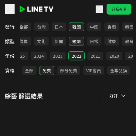
升級VIP
LINE TV - 綜藝
發行
全部
台灣
日本
韓國
中國
香港
泰國
類型
歌唱
偶像
文化
新聞
短劇
日常
健康
教育
年份
026
2025
2024
2023
2022
2021
2020
201
資格
全部
免費
部分免費
VIP會員
全集兌換
綜藝
篩選結果
好評