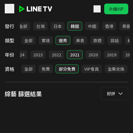
升級VIP
LINE TV - 綜藝
發行
全部
台灣
日本
韓國
中國
香港
泰國
類型
全部
實境
選秀
美食
旅遊
談話
紀
年份
025
2024
2023
2022
2021
2020
2019
201
資格
全部
免費
部分免費
VIP會員
全集兌換
綜藝
篩選結果
好評