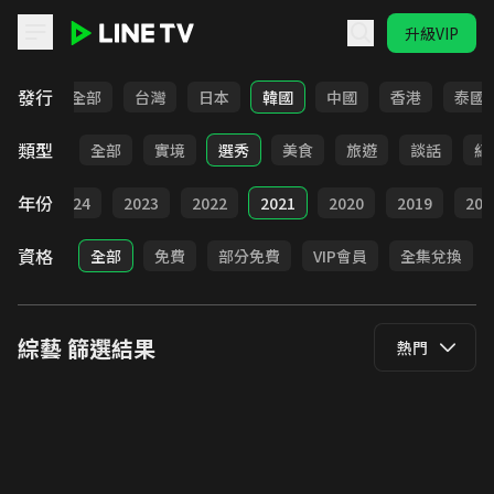
升級VIP
LINE TV - 綜藝
發行
全部
台灣
日本
韓國
中國
香港
泰國
類型
全部
實境
選秀
美食
旅遊
談話
紀
年份
025
2024
2023
2022
2021
2020
2019
201
資格
全部
免費
部分免費
VIP會員
全集兌換
綜藝
篩選結果
熱門