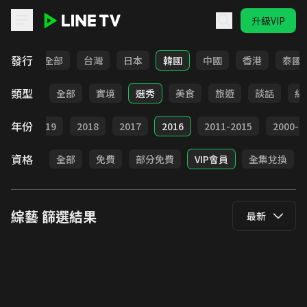
升級VIP
LINE TV - 綜藝
發行
全部
台灣
日本
韓國
中國
香港
泰國
類型
全部
實境
選秀
美食
旅遊
談話
紀
年份
020
2019
2018
2017
2016
2011-2015
2000-2
資格
全部
免費
部分免費
VIP會員
全集兌換
綜藝
篩選結果
最新