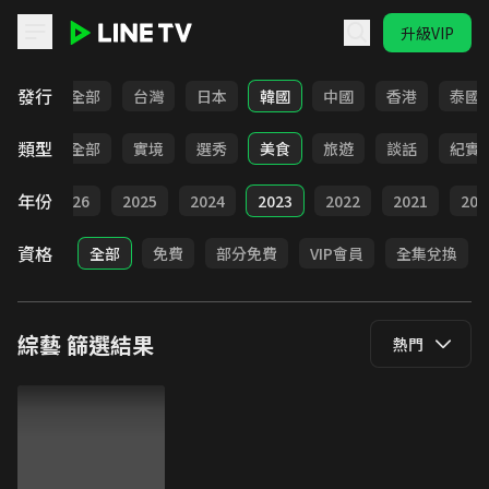
升級VIP
LINE TV - 綜藝
發行
全部
台灣
日本
韓國
中國
香港
泰國
類型
全部
實境
選秀
美食
旅遊
談話
紀實
年份
全部
2026
2025
2024
2023
2022
2021
202
資格
全部
免費
部分免費
VIP會員
全集兌換
綜藝
篩選結果
熱門