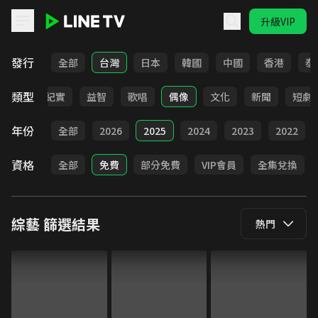
升級VIP
LINE TV - 綜藝
發行
全部
台灣
日本
韓國
中國
香港
泰
類型
談話
紀實
益智
歌唱
偶像
文化
新聞
短劇
年份
全部
2026
2025
2024
2023
2022
資格
全部
免費
部分免費
VIP會員
全集兌換
綜藝
篩選結果
熱門