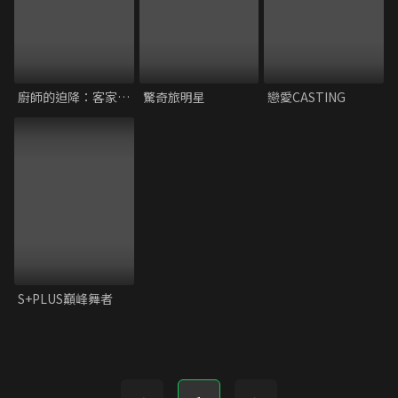
廚師的迫降：客家廚房2
驚奇旅明星
戀愛CASTING
S+PLUS巔峰舞者