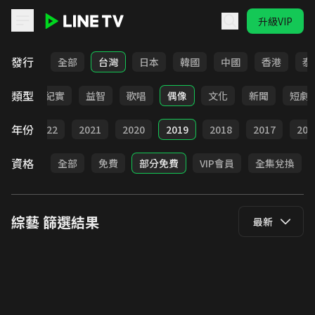
升級VIP
LINE TV - 綜藝
發行
全部
台灣
日本
韓國
中國
香港
泰
類型
談話
紀實
益智
歌唱
偶像
文化
新聞
短劇
年份
023
2022
2021
2020
2019
2018
2017
201
資格
全部
免費
部分免費
VIP會員
全集兌換
綜藝
篩選結果
最新