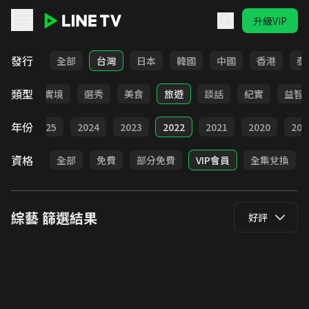
升級VIP
LINE TV - 綜藝
發行
全部
台灣
日本
韓國
中國
香港
泰
類型
全部
實境
選秀
美食
旅遊
談話
紀實
益智
年份
026
2025
2024
2023
2022
2021
2020
201
資格
全部
免費
部分免費
VIP會員
全集兌換
綜藝
篩選結果
好評