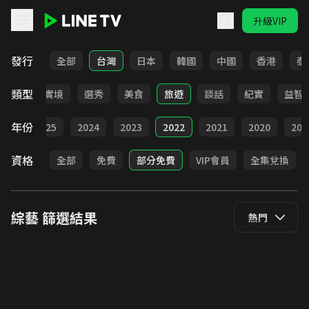
升級VIP
LINE TV - 綜藝
發行
全部
台灣
日本
韓國
中國
香港
泰
類型
全部
實境
選秀
美食
旅遊
談話
紀實
益智
年份
026
2025
2024
2023
2022
2021
2020
201
資格
全部
免費
部分免費
VIP會員
全集兌換
綜藝
篩選結果
熱門