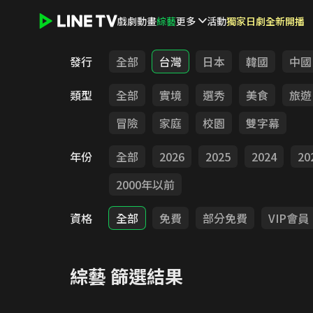
戲劇
動畫
綜藝
更多
活動
獨家日劇全新開播
LINE TV - 綜藝
發行
全部
台灣
日本
韓國
中國
類型
全部
實境
選秀
美食
旅遊
冒險
家庭
校園
雙字幕
年份
全部
2026
2025
2024
20
2000年以前
資格
全部
免費
部分免費
VIP會員
綜藝
篩選結果