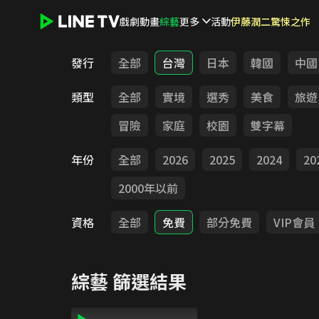
戲劇
動畫
綜藝
更多
活動
伊藤潤二驚悚之作
LINE TV - 綜藝
發行
全部
台灣
日本
韓國
中國
類型
全部
實境
選秀
美食
旅遊
冒險
家庭
校園
雙字幕
年份
全部
2026
2025
2024
20
2000年以前
資格
全部
免費
部分免費
VIP會員
綜藝
篩選結果