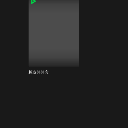
賴皮碎碎念