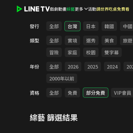
戲劇
動畫
綜藝
更多
活動
請世界吃桌免費看
LINE TV - 綜藝
發行
全部
台灣
日本
韓國
中國
類型
全部
實境
選秀
美食
旅遊
冒險
家庭
校園
雙字幕
年份
全部
2026
2025
2024
20
2000年以前
資格
全部
免費
部分免費
VIP會員
綜藝
篩選結果