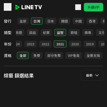
升級VIP
LINE TV - 綜藝
發行
全部
台灣
日本
韓國
中國
香港
泰
類型
美食
旅遊
談話
紀實
益智
歌唱
偶像
文化
年份
025
2024
2023
2022
2021
2020
2019
201
資格
全部
免費
部分免費
VIP會員
全集兌換
綜藝
篩選結果
最新