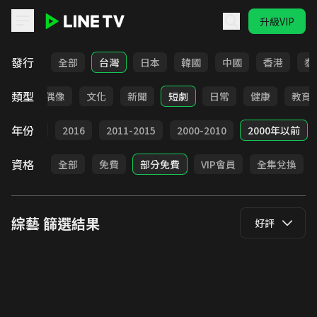
升級VIP
LINE TV - 綜藝
發行
全部
台灣
日本
韓國
中國
香港
泰
類型
歌唱
偶像
文化
新聞
短劇
日常
健康
教育
年份
2017
2016
2011-2015
2000-2010
2000年以前
資格
全部
免費
部分免費
VIP會員
全集兌換
綜藝
篩選結果
好評