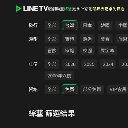
戲劇
動畫
綜藝
更多
活動
請世界吃桌免費看
LINE TV - 綜藝
發行
全部
台灣
日本
韓國
中國
類型
全部
實境
選秀
美食
旅遊
冒險
家庭
校園
雙字幕
年份
全部
2026
2025
2024
20
2000年以前
資格
全部
免費
部分免費
VIP會員
綜藝
篩選結果