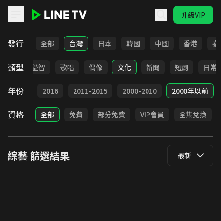
升級VIP
LINE TV - 綜藝
發行
全部
台灣
日本
韓國
中國
香港
泰
類型
紀實
益智
歌唱
偶像
文化
新聞
短劇
日常
年份
2017
2016
2011-2015
2000-2010
2000年以前
資格
全部
免費
部分免費
VIP會員
全集兌換
綜藝
篩選結果
最新