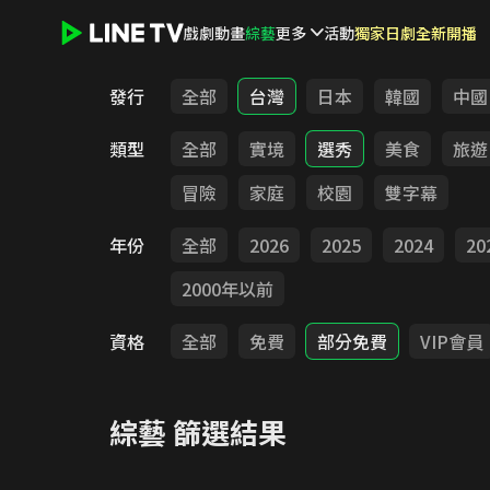
戲劇
動畫
綜藝
更多
活動
獨家日劇全新開播
LINE TV - 綜藝
發行
全部
台灣
日本
韓國
中國
類型
全部
實境
選秀
美食
旅遊
冒險
家庭
校園
雙字幕
年份
全部
2026
2025
2024
20
2000年以前
資格
全部
免費
部分免費
VIP會員
綜藝
篩選結果