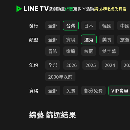
戲劇
動畫
綜藝
更多
活動
請世界吃桌免費看
LINE TV - 綜藝
發行
全部
台灣
日本
韓國
中國
類型
全部
實境
選秀
美食
旅遊
冒險
家庭
校園
雙字幕
年份
全部
2026
2025
2024
20
2000年以前
資格
全部
免費
部分免費
VIP會員
綜藝
篩選結果