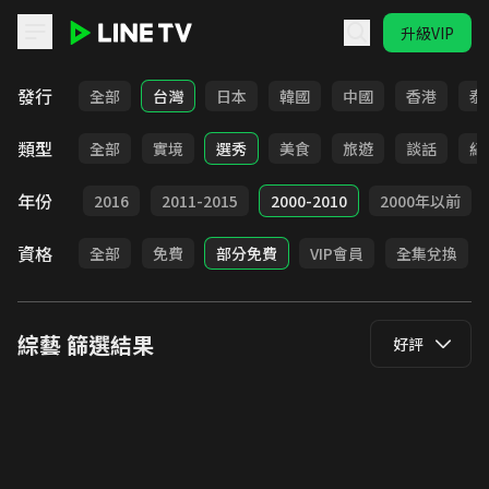
升級VIP
LINE TV - 綜藝
發行
全部
台灣
日本
韓國
中國
香港
泰
類型
全部
實境
選秀
美食
旅遊
談話
紀
年份
2017
2016
2011-2015
2000-2010
2000年以前
資格
全部
免費
部分免費
VIP會員
全集兌換
綜藝
篩選結果
好評