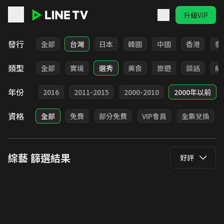
升級VIP
LINE TV - 綜藝
發行
全部
台灣
日本
韓國
中國
香港
泰
類型
全部
實境
選秀
美食
旅遊
談話
紀
年份
2017
2016
2011-2015
2000-2010
2000年以前
資格
全部
免費
部分免費
VIP會員
全集兌換
綜藝
篩選結果
好評