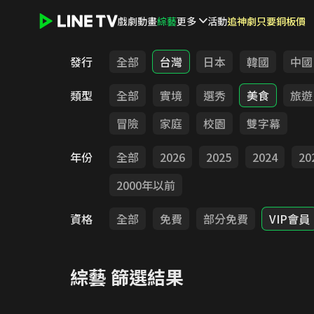
戲劇
動畫
綜藝
更多
活動
追神劇只要銅板價
LINE TV - 綜藝
發行
全部
台灣
日本
韓國
中國
類型
全部
實境
選秀
美食
旅遊
冒險
家庭
校園
雙字幕
年份
全部
2026
2025
2024
20
2000年以前
資格
全部
免費
部分免費
VIP會員
綜藝
篩選結果