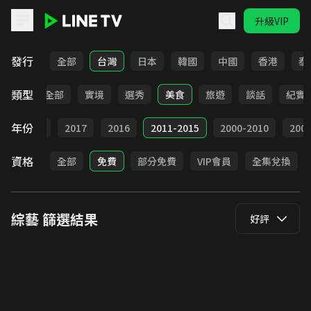
升級VIP
LINE TV - 綜藝
發行
全部
台灣
日本
韓國
中國
香港
泰
類型
全部
實境
選秀
美食
旅遊
談話
紀實
年份
9
2018
2017
2016
2011-2015
2000-2010
20
資格
全部
免費
部分免費
VIP會員
全集兌換
綜藝
篩選結果
好評