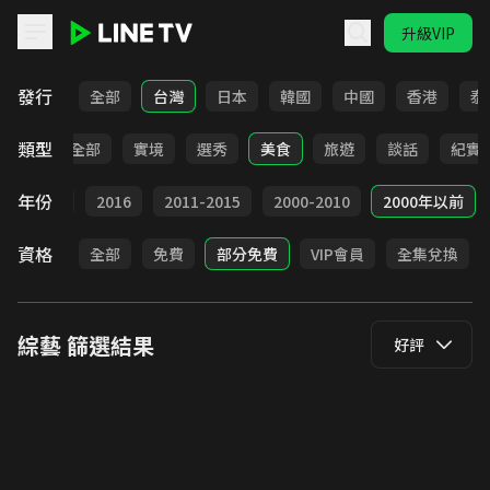
升級VIP
LINE TV - 綜藝
發行
全部
台灣
日本
韓國
中國
香港
泰
類型
全部
實境
選秀
美食
旅遊
談話
紀實
年份
2017
2016
2011-2015
2000-2010
2000年以前
資格
全部
免費
部分免費
VIP會員
全集兌換
綜藝
篩選結果
好評