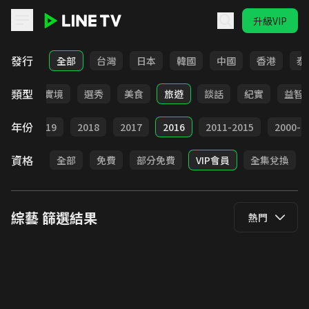
升級VIP
LINE TV - 綜藝
發行
全部
台灣
日本
韓國
中國
香港
泰
類型
全部
實境
選秀
美食
旅遊
談話
紀實
益智
年份
020
2019
2018
2017
2016
2011-2015
2000-2
資格
全部
免費
部分免費
VIP會員
全集兌換
綜藝
篩選結果
熱門