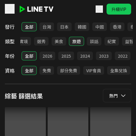
升級VIP
LINE TV - 綜藝
發行
全部
台灣
日本
韓國
中國
香港
泰
類型
全部
實境
選秀
美食
旅遊
談話
紀實
益智
年份
全部
2026
2025
2024
2023
2022
資格
全部
免費
部分免費
VIP會員
全集兌換
綜藝
篩選結果
熱門