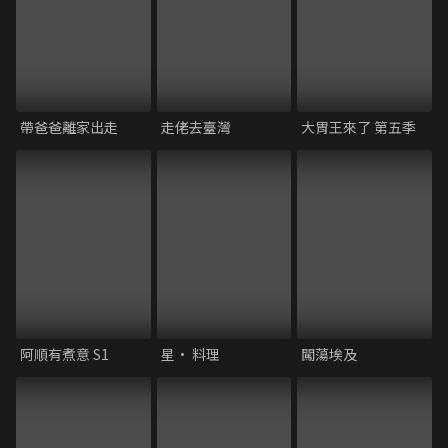
帶爸爸離家出走
走佬去臺灣
大胃王來了 第五季
阿順有煮意 S1
星• 料理
闖蕩埃及