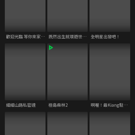
歡迎光臨 等你來家1 第二季
既然出生就環遊世界 S4
全明星出發吧！
細細山路私密達
極島森林2
啊喔！最Kiang駐村小隊