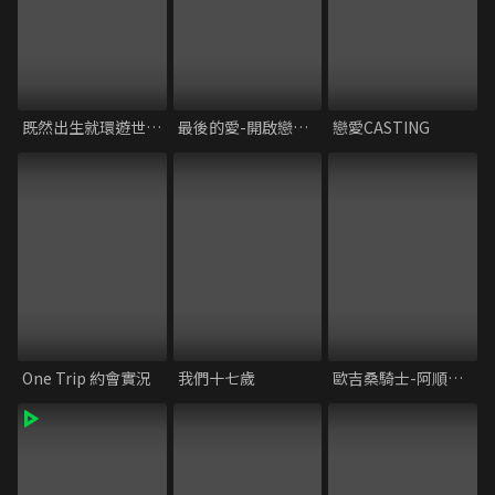
既然出生就環遊世界 S3
最後的愛-開啟戀愛下半場
戀愛CASTING
One Trip 約會實況
我們十七歲
歐吉桑騎士-阿順阿忠的中年危機