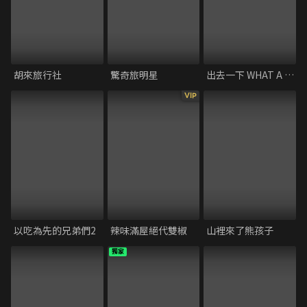
胡來旅行社
驚奇旅明星
出去一下 WHAT A TRIP
VIP
以吃為先的兄弟們2
辣味滿屋絕代雙椒
山裡來了熊孩子
獨家