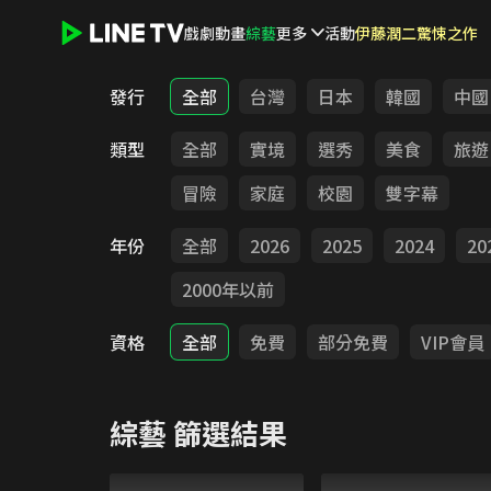
戲劇
動畫
綜藝
更多
活動
伊藤潤二驚悚之作
LINE TV - 綜藝
發行
全部
台灣
日本
韓國
中國
類型
全部
實境
選秀
美食
旅遊
冒險
家庭
校園
雙字幕
年份
全部
2026
2025
2024
20
2000年以前
資格
全部
免費
部分免費
VIP會員
綜藝
篩選結果