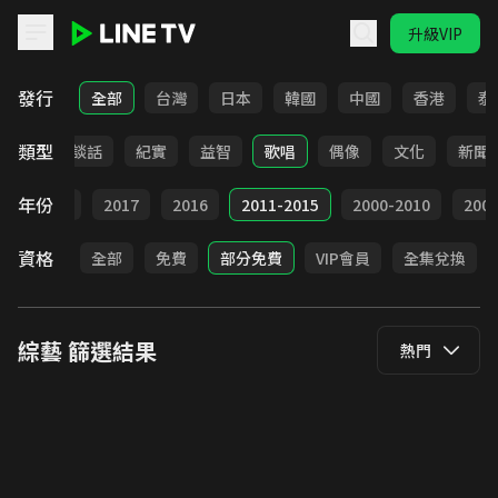
升級VIP
LINE TV - 綜藝
發行
全部
台灣
日本
韓國
中國
香港
泰
類型
旅遊
談話
紀實
益智
歌唱
偶像
文化
新聞
年份
9
2018
2017
2016
2011-2015
2000-2010
20
資格
全部
免費
部分免費
VIP會員
全集兌換
綜藝
篩選結果
熱門